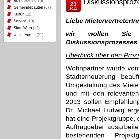
Diskussionsproz
Betriebskosten
(9)
23
Gemeindebauten
(67)
2012
Kultur
(12)
Liebe MietervertreterI
Service
(10)
Stadt Wien
(19)
wir wollen Sie
Unser Verein
(21)
Diskussionsprozesses 
Überblick über den Proz
Wohnpartner wurde vom
Stadterneuerung beauf
Umgestaltung des Miete
und mit den relevante
2013 sollen Empfehlun
Dr. Michael Ludwig er
hat eine Projektgruppe, 
Auftraggeber ausarbeit
bestehenden Projekt