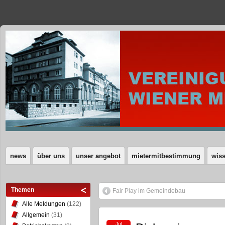
news
über uns
unser angebot
mietermitbestimmung
wis
Themen
Fair Play im Gemeindebau
Alle Meldungen
(122)
Allgemein
(31)
Jul