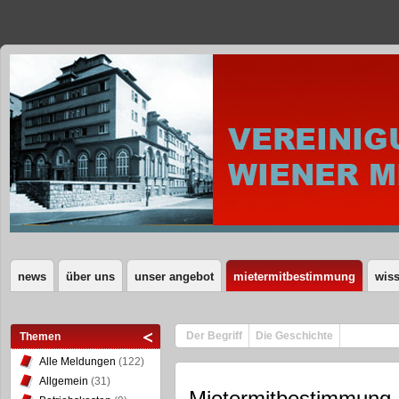
news
über uns
unser angebot
mietermitbestimmung
wis
Der Begriff
Die Geschichte
Themen
Alle Meldungen
(122)
Allgemein
(31)
Mietermitbestimmung