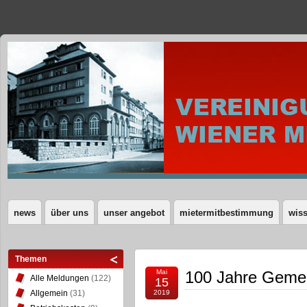
news
über uns
unser angebot
mietermitbestimmung
wis
Themen
Mai
100 Jahre Geme
Alle Meldungen
(122)
15
Allgemein
(31)
2019