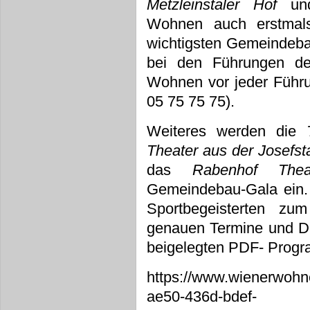
Metzleinstaler Hof
u
Wohnen auch erstmals
wichtigsten Gemeindebau
bei den Führungen der
Wohnen vor jeder Führu
05 75 75 75).
Weiteres werden die
T
Theater aus der Josefst
das
Rabenhof Thea
Gemeindebau-Gala ein
Sportbegeisterten z
genauen Termine und De
beigelegten PDF- Prog
https://www.wienerwoh
ae50-436d-bdef-