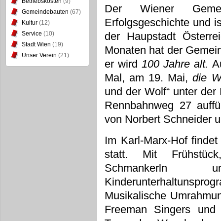
Betriebskosten
(9)
Der Wiener Gemein
Gemeindebauten
(67)
Erfolgsgeschichte und ist
Kultur
(12)
Service
(10)
der Haupstadt Österr
Stadt Wien
(19)
Monaten hat der Gemein
Unser Verein
(21)
er wird
100 Jahre alt.
A
Mal, am 19. Mai,
die W
und der Wolf“ unter der
Rennbahnweg 27 auffü
von Norbert Schneider und
Im Karl-Marx-Hof finde
statt. Mit Frühstüc
Schmankerln u
Kinderunterhaltuns
Musikalische Umrahmun
Freeman Singers und