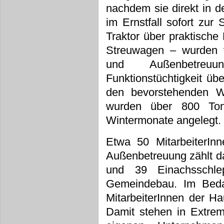
nachdem sie direkt in 
im Ernstfall sofort zu
Traktor über praktisch
Streuwagen – wurden v
und Außenbetreu
Funktionstüchtigkeit üb
den bevorstehenden Win
wurden über 800 Tonn
Wintermonate angelegt.
Etwa 50 MitarbeiterI
Außenbetreuung zählt d
und 39 Einachsschl
Gemeindebau. Im Bedar
MitarbeiterInnen der H
Damit stehen in Extrem