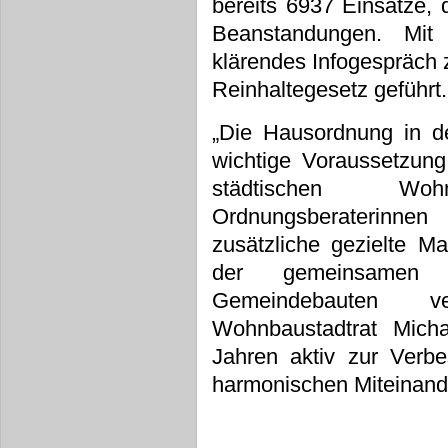
bereits 6937 Einsätze, 
Beanstandungen. Mi
klärendes Infogespräc
Reinhaltegesetz geführt.
„Die Hausordnung in d
wichtige Voraussetzung
städtischen Wo
Ordnungsberaterinne
zusätzliche gezielte M
der gemeinsamen 
Gemeindebauten ver
Wohnbaustadtrat Micha
Jahren aktiv zur Verb
harmonischen Miteinande