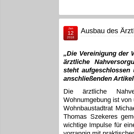
Jan
Ausbau des Ärz
12
2018
„Die Vereinigung der W
ärztliche Nahversor
steht aufgeschlossen
anschließenden Artike
Die ärztliche Nahv
Wohnumgebung ist von u
Wohnbaustadtrat Micha
Thomas Szekeres gemei
wichtige Impulse für ei
vorrangig mit praktische