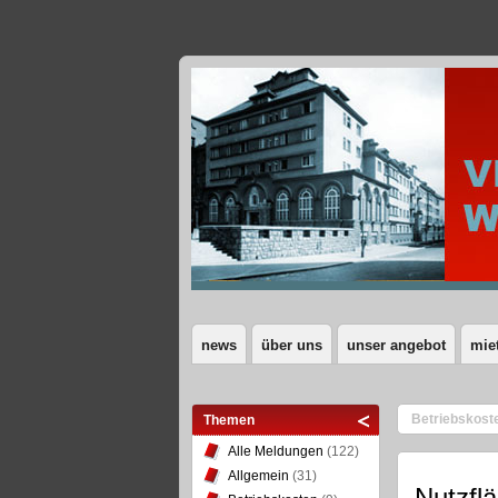
news
über uns
unser angebot
mie
Betriebskost
Themen
Alle Meldungen
(122)
Allgemein
(31)
Nutzfl