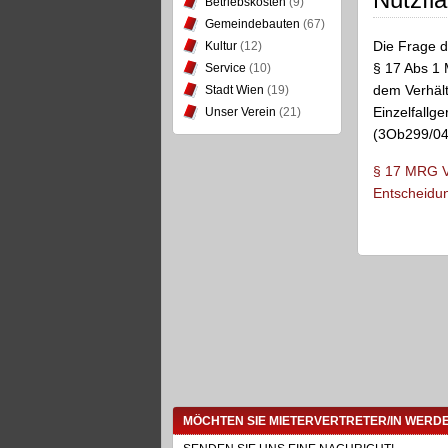
Betriebskosten
(9)
Gemeindebauten
(67)
Die Frage d
Kultur
(12)
§ 17 Abs 1 
Service
(10)
dem Verhält
Stadt Wien
(19)
Einzelfallg
Unser Verein
(21)
(3Ob299/04
§ 17 MRG Vo
Entscheidu
MÖCHTEN SIE MIETERVERTRETER/IN WERD