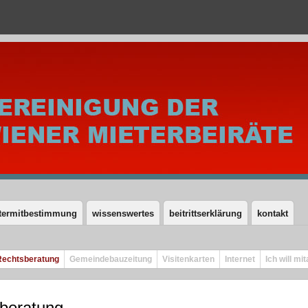
termitbestimmung
wissenswertes
beitrittserklärung
kontakt
Rechtsberatung
Gemeindebauzeitung
Visitenkarten
Internet
Ich will mi
beratung