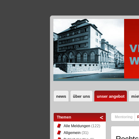
news
über uns
unser angebot
mie
Mentoring
Themen
Alle Meldungen
(122)
Allgemein
(31)
Rechts